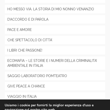
HO MESSO VIA. LA STORIA DI MIO NONNO VENANZIO
D’ACCORDO E DI PAROLA
PACE E AMORE
CHE SPETTACOLO DI CITTA’
I LIBRI CHE PASSIONE!
ECOMAFIA – LE STORIE E I NUMERI DELLA CRIMINALITA’
AMBIENTALE IN ITALIA
SAGGIO LABORATORIO POMTEATRO
GIVE PEACE A CHANCE
VIAGGIO IN ITALIA
Usiamo i cookie per fornirti la miglior esperienza d'uso e
(senza titolo)
navigazione sul nostro sito web.