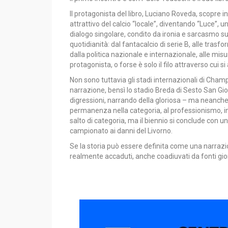
Il protagonista del libro, Luciano Roveda, scopre 
attrattivo del calcio “locale”, diventando “Luce”, 
dialogo singolare, condito da ironia e sarcasmo su
quotidianità: dal fantacalcio di serie B, alle trasfo
dalla politica nazionale e internazionale, alle mi
protagonista, o forse è solo il filo attraverso cui 
Non sono tuttavia gli stadi internazionali di Champ
narrazione, bensì lo stadio Breda di Sesto San Giov
digressioni, narrando della gloriosa – ma neanche t
permanenza nella categoria, al professionismo, in se
salto di categoria, ma il biennio si conclude con 
campionato ai danni del Livorno.
Se la storia può essere definita come una narrazi
realmente accaduti, anche coadiuvati da fonti giorn