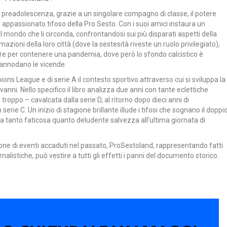
in preadolescenza, grazie a un singolare compagno di classe, il potere
un appassionato tifoso della Pro Sesto. Con i suoi amici instaura un
l mondo che li circonda, confrontandosi sui più disparati aspetti della
rmazioni della loro città (dove la sestesità riveste un ruolo privilegiato),
sure per contenere una pandemia, dove però lo sfondo calcistico è
si annodano le vicende.
ions League e di serie A il contesto sportivo attraverso cui si sviluppa la
anni. Nello specifico il libro analizza due anni con tante eclettiche
roppo – cavalcata dalla serie D, al ritorno dopo dieci anni di
rie C. Un inizio di stagione brillante illude i tifosi che sognano il doppi
una tanto faticosa quanto deludente salvezza all’ultima giornata di
one di eventi accaduti nel passato, ProSestoland, rappresentando fatti
alistiche, può vestire a tutti gli effetti i panni del documento storico.