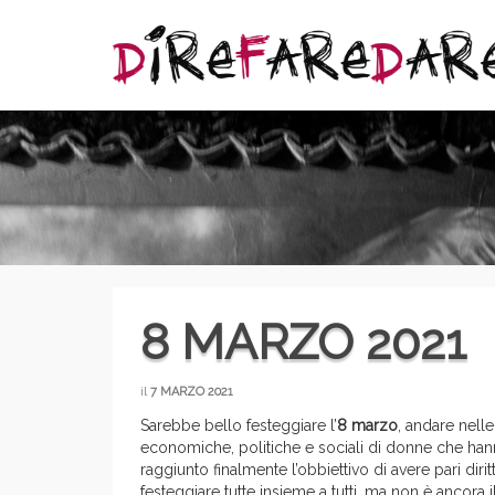
8 MARZO 2021
il
7 MARZO 2021
Sarebbe bello festeggiare l’
8 marzo
, andare nel
economiche, politiche e sociali di donne che hanno
raggiunto finalmente l’obbiettivo di avere pari diri
festeggiare tutte insieme a tutti, ma non è ancor